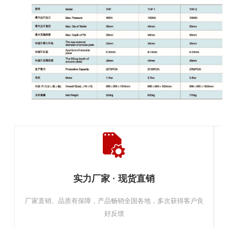
实力厂家 · 现货直销
厂家直销、品质有保障，产品畅销全国各地，多次获得客户良
好反馈