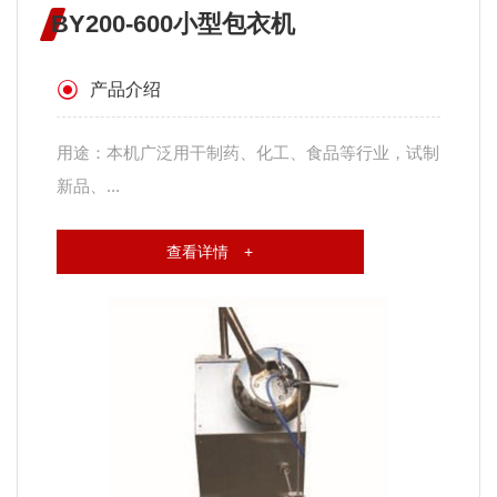
BY200-600小型包衣机
产品介绍
用途：本机广泛用干制药、化工、食品等行业，试制
新品、...
查看详情 +