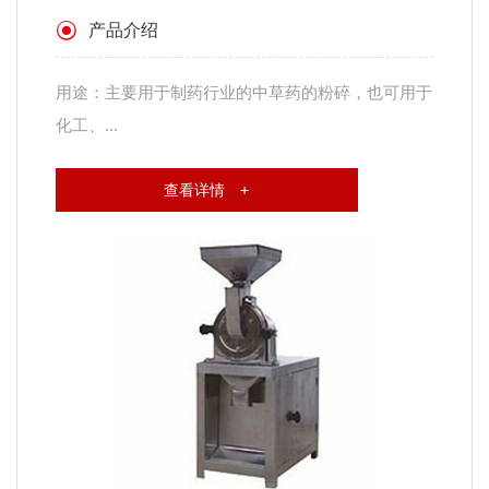
产品介绍
用途：主要用于制药行业的中草药的粉碎，也可用于
化工、...
查看详情 +