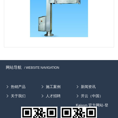
网站导航
/ WEBSITE NAVIGATION
热销产品
施工案例
新闻资讯
关于我们
人才招聘
开云（中国）
Kaiyun·官方网站-登
录入口