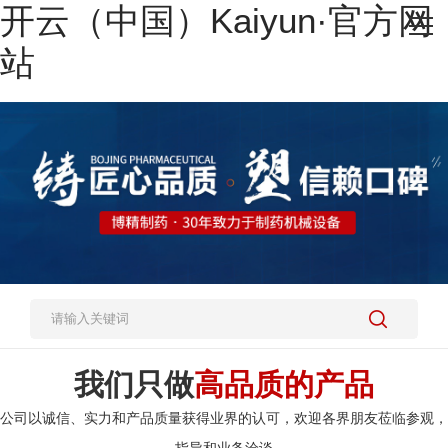
开云（中国）Kaiyun·官方网
网站开云（中国）Kaiyun·官方网站
站
热销产品
施工案例
新闻资讯
关于我们
人才招聘
开云（中国）Kaiyun·官方网站-登录入口
我们只做
高品质的产品
公司以诚信、实力和产品质量获得业界的认可，欢迎各界朋友莅临参观，
指导和业务洽谈