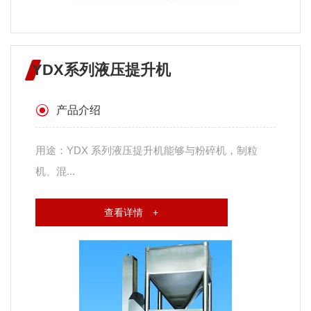
YDX系列液压提升机
产品介绍
用途：YDX 系列液压提升机能够与粉碎机，制粒
机、混...
查看详情 +