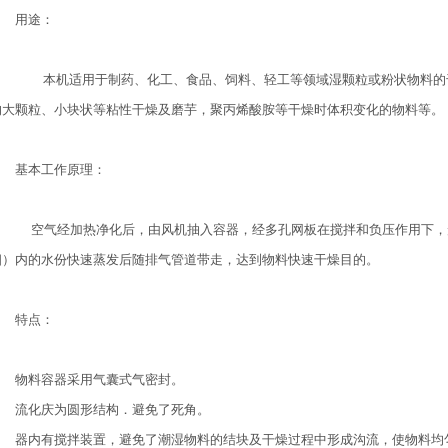
用途：
本机适用于制药、化工、食品、饲料、轻工等领域湿颗粒或粉状物料的千
的大颗粒、小块状等粘性干燥及磨芋，聚丙烯酸胺等干燥时体积变化的物料等。
基本工作原理：
空气经加热净化后，由风机抽入容器，经多孔网板在搅拌和负压作用下，
相）内的水份快速蒸发后随排气管道带走，达到物料快速干燥目的。
特点：
物料容器采用气囊式气密封。
流化庆为圆形结构．避免了死角。
器内有搅拌装置，避免了潮湿物料的结块及干燥过程中形成沟流，使物料均