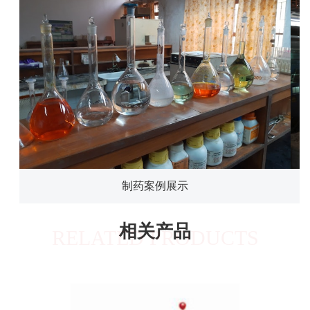
制药案例展示
相关产品
RELATED PRODUCTS